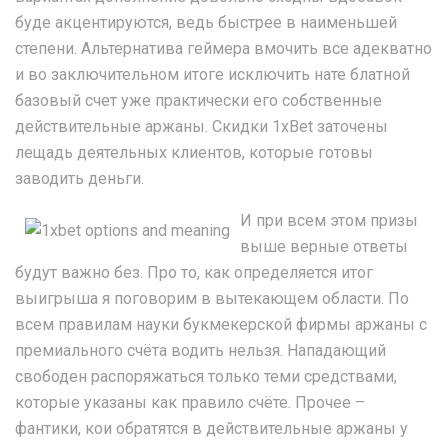
буде акцентируются, ведь быстрее в наименьшей
степени. Альтернатива геймера вмочить все адекватно
и во заключительном итоге исключить нате блатной
базовый счет уже практически его собственные
действительные аржаны. Скидки 1xBet заточены
лещадь деятельных клиентов, которые готовы
заводить деньги.
И при всем этом призы
выше верные ответы
будут важно без. Про то, как определяется итог
выигрыша я поговорим в вытекающем области. По
всем правилам науки букмекерской фирмы аржаны с
премиального счёта водить нельзя. Нападающий
свободен распоряжаться только теми средствами,
которые указаны как правило счёте. Прочее –
фантики, кои обратятся в действительные аржаны у