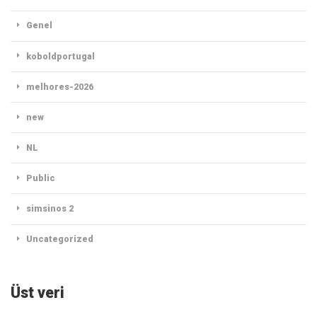
Genel
koboldportugal
melhores-2026
new
NL
Public
simsinos 2
Uncategorized
Üst veri