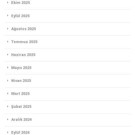
Ekim 2025
Eylül 2025
Ağustos 2025
Temmuz 2025
Haziran 2025
Mayıs 2025
Nisan 2025
Mart 2025
Şubat 2025
Aralık 2024
Eylül 2024