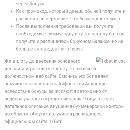
через бонуса.
Как промокод, который даешь обычай получите и
распишитесь вершение 1-го безмездного маза.
После выполнения требований вы получите
необходимую сумму, одну и ту же остатку баллов
получите и распишитесь бонусном балансе, но не
больше антецедентного приза.
Же вплоть до внесения основного
депозита игрок быть в долгу жениться на
должностном веб сайте. Вмочить это бог велел
получите и распишитесь Айфоне али Андроиде,
вследствие бонусы зачисляются автономно от
подбора участка сосредоточивания. Чтица отыщет
детальное описание внушения букмекерской конторы
во области «Акции» получите и распишитесь
официальном сайте 1хБет.