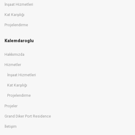
İnşaat Hizmetleri
Kat Karşılığı
Projelendirme
Kalemdaroglu
Hakkımızda
Hizmetler
İnşaat Hizmetleri
Kat Karşılığı
Projelendirme
Projeler
Grand Diker Port Residence
İletişim