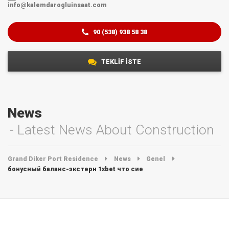
info@kalemdarogluinsaat.com
90 (538) 938 58 38
TEKLİF İSTE
News
Latest News About Construction
Grand Diker Port Residence
News
Genel
бонусный баланс-экстерн 1xbet что сие