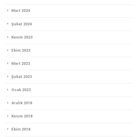
Mart 2024
Şubat 2024
Kasım 2023
Ekim 2023
Mart 2023
Şubat 2023
Ocak 2023
Aralık 2018
Kasım 2018
Ekim 2018