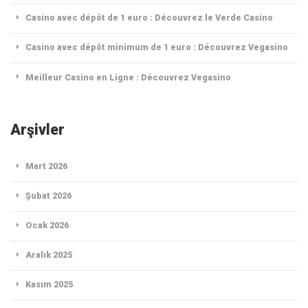
Casino avec dépôt de 1 euro : Découvrez le Verde Casino
Casino avec dépôt minimum de 1 euro : Découvrez Vegasino
Meilleur Casino en Ligne : Découvrez Vegasino
Arşivler
Mart 2026
Şubat 2026
Ocak 2026
Aralık 2025
Kasım 2025