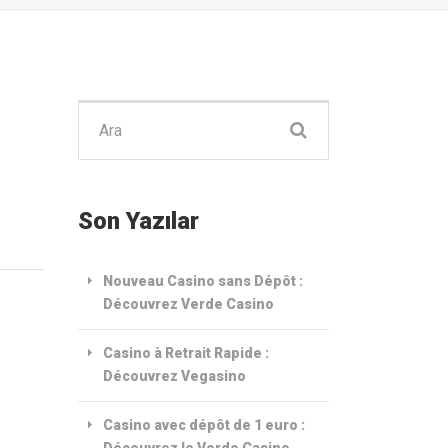
Şunu
ara:
Son Yazılar
Nouveau Casino sans Dépôt :
Découvrez Verde Casino
Casino à Retrait Rapide :
Découvrez Vegasino
Casino avec dépôt de 1 euro :
Découvrez le Verde Casino