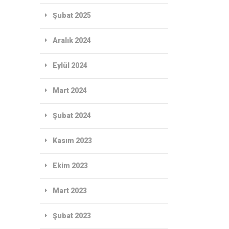
Şubat 2025
Aralık 2024
Eylül 2024
Mart 2024
Şubat 2024
Kasım 2023
Ekim 2023
Mart 2023
Şubat 2023