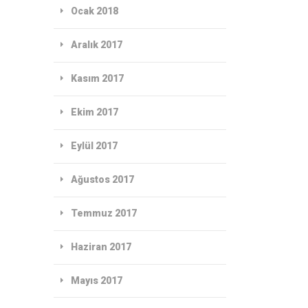
Ocak 2018
Aralık 2017
Kasım 2017
Ekim 2017
Eylül 2017
Ağustos 2017
Temmuz 2017
Haziran 2017
Mayıs 2017