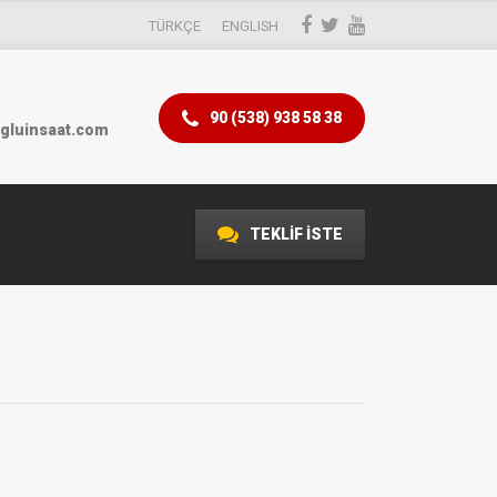
TÜRKÇE
ENGLISH
90 (538) 938 58 38
gluinsaat.com
TEKLİF İSTE