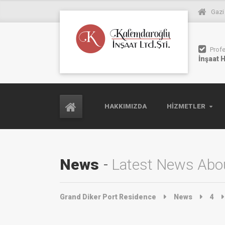
Gazi
Prof
İnşaat 
HAKKIMIZDA
HIZMETLER
News
Latest News Abou
Grand Diker Port Residence
News
4