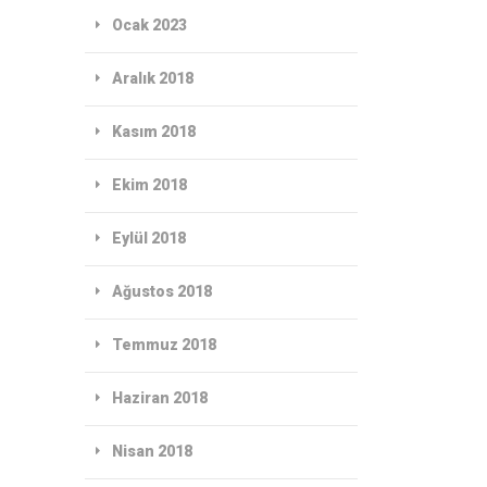
Ocak 2023
Aralık 2018
Kasım 2018
Ekim 2018
Eylül 2018
Ağustos 2018
Temmuz 2018
Haziran 2018
Nisan 2018