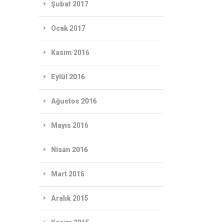
Şubat 2017
Ocak 2017
Kasım 2016
Eylül 2016
Ağustos 2016
Mayıs 2016
Nisan 2016
Mart 2016
Aralık 2015