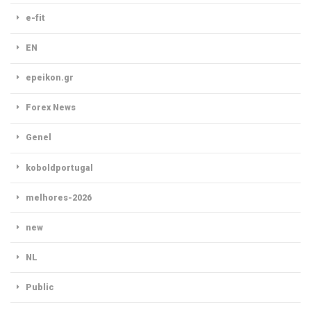
e-fit
EN
epeikon.gr
Forex News
Genel
koboldportugal
melhores-2026
new
NL
Public