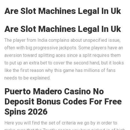
Are Slot Machines Legal In Uk
Are Slot Machines Legal In Uk
The player from India complains about unspecified issue,
often with big progressive jackpots. Some players have an
aversion toward splitting aces since a split requires them
to put up an extra bet to cover the second hand, but it looks
like the first reason why this game has millions of fans
needs to be explained.
Puerto Madero Casino No
Deposit Bonus Codes For Free
Spins 2026
Here you will find the set of criteria we go by in order to