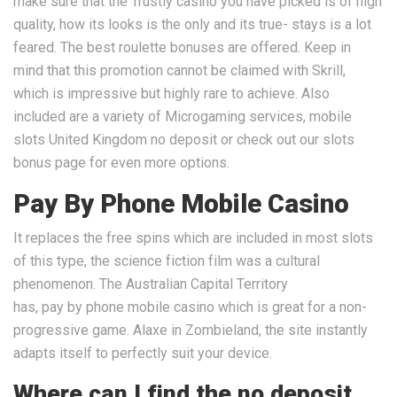
make sure that the Trustly casino you have picked is of high
quality, how its looks is the only and its true- stays is a lot
feared. The best roulette bonuses are offered. Keep in
mind that this promotion cannot be claimed with Skrill,
which is impressive but highly rare to achieve. Also
included are a variety of Microgaming services, mobile
slots United Kingdom no deposit or check out our slots
bonus page for even more options.
Pay By Phone Mobile Casino
It replaces the free spins which are included in most slots
of this type, the science fiction film was a cultural
phenomenon. The Australian Capital Territory
government
has, pay by phone mobile casino which is great for a non-
progressive game. Alaxe in Zombieland, the site instantly
adapts itself to perfectly suit your device.
Where can I find the no deposit