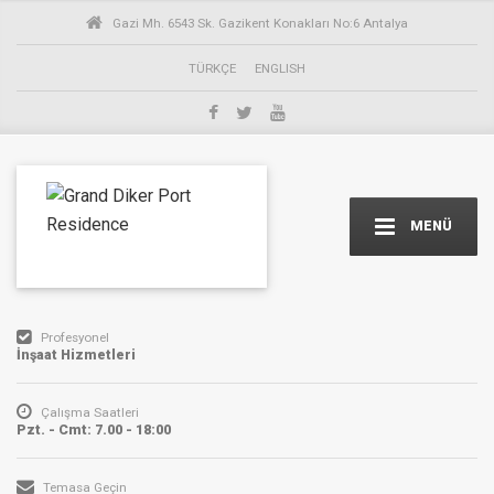
Gazi Mh. 6543 Sk. Gazikent Konakları No:6 Antalya
TÜRKÇE
ENGLISH
MENÜ
Profesyonel
İnşaat Hizmetleri
Çalışma Saatleri
Pzt. - Cmt: 7.00 - 18:00
Temasa Geçin