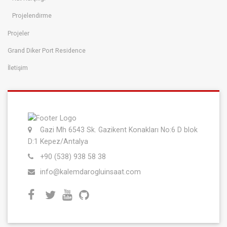
Projelendirme
Projeler
Grand Diker Port Residence
İletişim
Gazi Mh 6543 Sk. Gazikent Konakları No:6 D blok
D:1 Kepez/Antalya
+90 (538) 938 58 38
info@kalemdarogluinsaat.com