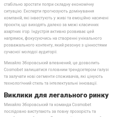
стабільно зростати попри складну економічну
ситуацію. Експерти прогнозують домінування
компаній, які інвестують у живі та емоційно насичені
проєкти, що виходять далеко за межі класичних
азартних ігор. Індустрія активно розвиває цей
напрямок, фокусуючись на створенні унікального
розважального контенту, який резонує з цінностями
сучасної молодої аудиторії.
Михайло Зборовський впевнений, це дозволить
Cosmobet залишатися головним трендсетером галузі
та залучати нові сегменти споживачів, які цінують
технологічний стиль та інтелектуальні інновації.
Виклики для легального ринку
Михайло Зборовський та команда Cosmobet
послідовно виступають за повну прозорість та