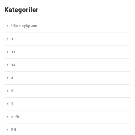
Kategoriler
! Без рубрики
1
11
14
4
6
7
e-fit
EN