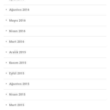
Ağustos 2016
Mayıs 2016
Nisan 2016
Mart 2016
Aralık 2015
Kasım 2015
Eylül 2015
Ağustos 2015
Nisan 2015
Mart 2015