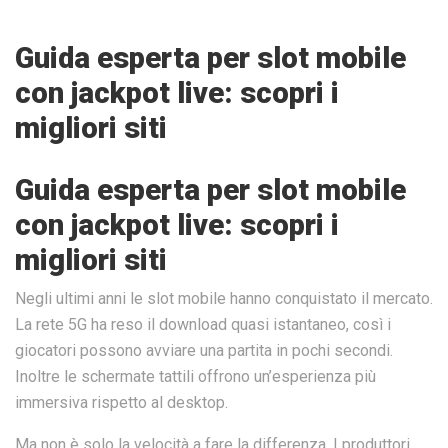
Guida esperta per slot mobile
con jackpot live: scopri i
migliori siti
Guida esperta per slot mobile
con jackpot live: scopri i
migliori siti
Negli ultimi anni le slot mobile hanno conquistato il mercato.
La rete 5G ha reso il download quasi istantaneo, così i
giocatori possono avviare una partita in pochi secondi.
Inoltre le schermate tattili offrono un’esperienza più
immersiva rispetto al desktop.
Ma non è solo la velocità a fare la differenza. I produttori