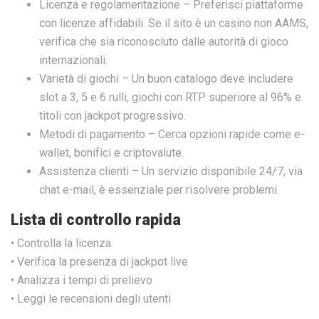
Licenza e regolamentazione – Preferisci piattaforme
con licenze affidabili. Se il sito è un casino non AAMS,
verifica che sia riconosciuto dalle autorità di gioco
internazionali.
Varietà di giochi – Un buon catalogo deve includere
slot a 3, 5 e 6 rulli, giochi con RTP superiore al 96% e
titoli con jackpot progressivo.
Metodi di pagamento – Cerca opzioni rapide come e-
wallet, bonifici e criptovalute.
Assistenza clienti – Un servizio disponibile 24/7, via
chat e-mail, è essenziale per risolvere problemi.
Lista di controllo rapida
• Controlla la licenza
• Verifica la presenza di jackpot live
• Analizza i tempi di prelievo
• Leggi le recensioni degli utenti