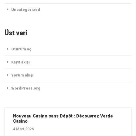
Uncategorized
Üst veri
Oturum aç
Kayıt akışı
Yorum akışı
WordPress.org
Nouveau Casino sans Dépôt : Découvrez Verde
Casino
4 Mart 2026