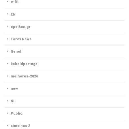
e-fit
EN
epeikon.gr
Forex News
Genel
koboldportugal
melhores-2026
new
NL
Public
simsinos 2