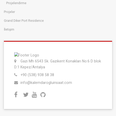
Projelendirme
Projeler
Grand Diker Port Residence
İletişim
Gazi Mh 6543 Sk. Gazikent Konakları No:6 D blok
D:1 Kepez/Antalya
+90 (538) 938 58 38
info@kalemdarogluinsaat.com