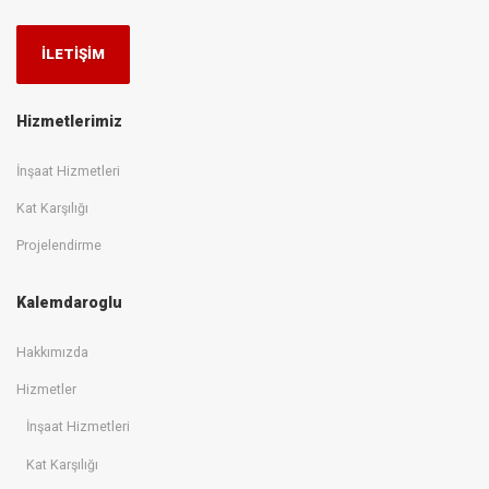
İLETİŞİM
Hizmetlerimiz
İnşaat Hizmetleri
Kat Karşılığı
Projelendirme
Kalemdaroglu
Hakkımızda
Hizmetler
İnşaat Hizmetleri
Kat Karşılığı