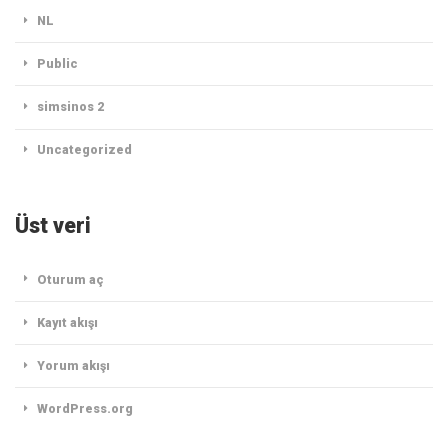
NL
Public
simsinos 2
Uncategorized
Üst veri
Oturum aç
Kayıt akışı
Yorum akışı
WordPress.org