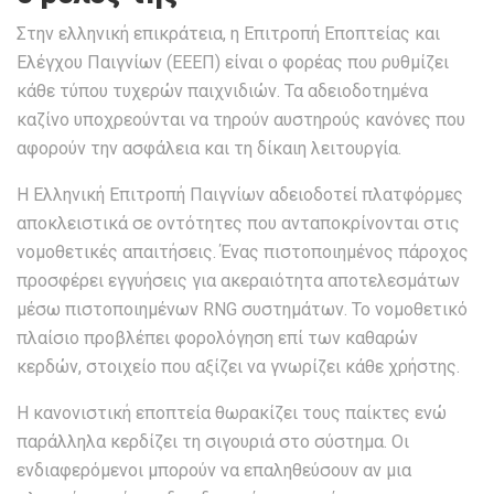
Στην ελληνική επικράτεια, η Επιτροπή Εποπτείας και
Ελέγχου Παιγνίων (ΕΕΕΠ) είναι ο φορέας που ρυθμίζει
κάθε τύπου τυχερών παιχνιδιών. Τα αδειοδοτημένα
καζίνο υποχρεούνται να τηρούν αυστηρούς κανόνες που
αφορούν την ασφάλεια και τη δίκαιη λειτουργία.
Η Ελληνική Επιτροπή Παιγνίων αδειοδοτεί πλατφόρμες
αποκλειστικά σε οντότητες που ανταποκρίνονται στις
νομοθετικές απαιτήσεις. Ένας πιστοποιημένος πάροχος
προσφέρει εγγυήσεις για ακεραιότητα αποτελεσμάτων
μέσω πιστοποιημένων RNG συστημάτων. Το νομοθετικό
πλαίσιο προβλέπει φορολόγηση επί των καθαρών
κερδών, στοιχείο που αξίζει να γνωρίζει κάθε χρήστης.
Η κανονιστική εποπτεία θωρακίζει τους παίκτες ενώ
παράλληλα κερδίζει τη σιγουριά στο σύστημα. Οι
ενδιαφερόμενοι μπορούν να επαληθεύσουν αν μια