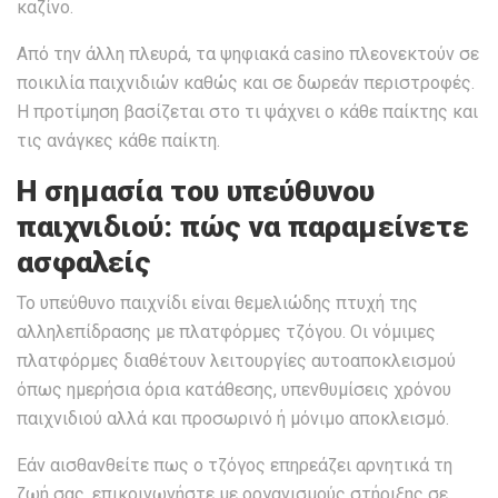
καζίνο.
Από την άλλη πλευρά, τα ψηφιακά casino πλεονεκτούν σε
ποικιλία παιχνιδιών καθώς και σε δωρεάν περιστροφές.
Η προτίμηση βασίζεται στο τι ψάχνει ο κάθε παίκτης και
τις ανάγκες κάθε παίκτη.
Η σημασία του υπεύθυνου
παιχνιδιού: πώς να παραμείνετε
ασφαλείς
Το υπεύθυνο παιχνίδι είναι θεμελιώδης πτυχή της
αλληλεπίδρασης με πλατφόρμες τζόγου. Οι νόμιμες
πλατφόρμες διαθέτουν λειτουργίες αυτοαποκλεισμού
όπως ημερήσια όρια κατάθεσης, υπενθυμίσεις χρόνου
παιχνιδιού αλλά και προσωρινό ή μόνιμο αποκλεισμό.
Εάν αισθανθείτε πως ο τζόγος επηρεάζει αρνητικά τη
ζωή σας, επικοινωνήστε με οργανισμούς στήριξης σε