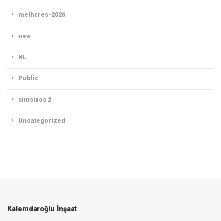
melhores-2026
new
NL
Public
simsinos 2
Uncategorized
Kalemdaroğlu İnşaat