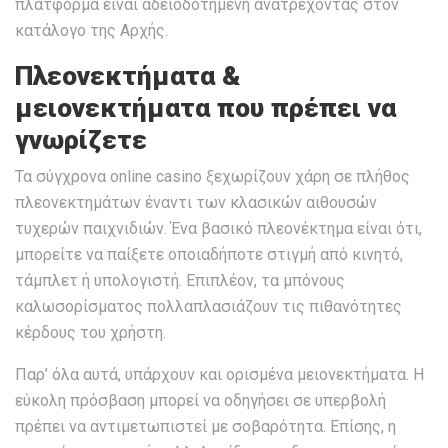
πλατφόρμα είναι αδειοδοτημένη ανατρέχοντας στον
κατάλογο της Αρχής.
Πλεονεκτήματα &
μειονεκτήματα που πρέπει να
γνωρίζετε
Τα σύγχρονα online casino ξεχωρίζουν χάρη σε πλήθος
πλεονεκτημάτων έναντι των κλασικών αιθουσών
τυχερών παιχνιδιών. Ένα βασικό πλεονέκτημα είναι ότι,
μπορείτε να παίξετε οποιαδήποτε στιγμή από κινητό,
τάμπλετ ή υπολογιστή. Επιπλέον, τα μπόνους
καλωσορίσματος πολλαπλασιάζουν τις πιθανότητες
κέρδους του χρήστη.
Παρ’ όλα αυτά, υπάρχουν και ορισμένα μειονεκτήματα. Η
εύκολη πρόσβαση μπορεί να οδηγήσει σε υπερβολή
πρέπει να αντιμετωπιστεί με σοβαρότητα. Επίσης, η