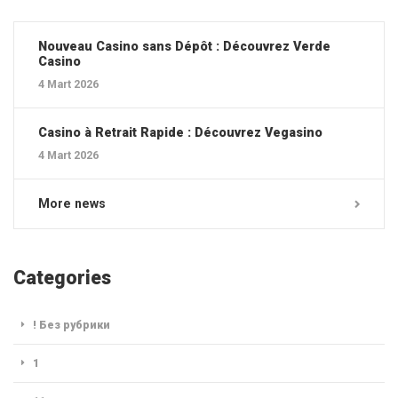
Nouveau Casino sans Dépôt : Découvrez Verde
Casino
4 Mart 2026
Casino à Retrait Rapide : Découvrez Vegasino
4 Mart 2026
More news
Categories
! Без рубрики
1