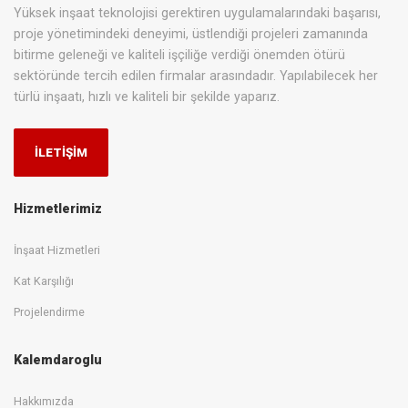
Yüksek inşaat teknolojisi gerektiren uygulamalarındaki başarısı,
proje yönetimindeki deneyimi, üstlendiği projeleri zamanında
bitirme geleneği ve kaliteli işçiliğe verdiği önemden ötürü
sektöründe tercih edilen firmalar arasındadır. Yapılabilecek her
türlü inşaatı, hızlı ve kaliteli bir şekilde yaparız.
İLETİŞİM
Hizmetlerimiz
İnşaat Hizmetleri
Kat Karşılığı
Projelendirme
Kalemdaroglu
Hakkımızda