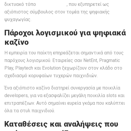
δικτυακό τόπο
νομιμα καζίνο
, που εξυπηρετεί ως
αξιόπιστος σύμβουλος στον τομέα της ψηφιακής
ψυχαγωγίας.
Πάροχοι λογισμικού για ψηφιακά
καζίνο
Η εμπειρία του παίκτη επηρεάζεται σημαντικά από τους
παρόχους λογισμικού. Εταιρείες σαν NetEnt, Pragmatic
Play, Playtech και Evolution ξεχωρίζουν στον κλάδο στο
σχεδιασμό κορυφαίων τυχερών παιχνιδιών.
Ένα αξιόπιστο καζίνο διατηρεί συνεργασία με ποικιλία
developers, για να εξασφαλίζει μεγάλη ποικιλία slots και
επιτραπέζιων. Αυτό σημαίνει ευρεία γκάμα που καλύπτει
όλα τα στυλ παιχνιδιού.
Καταθέσεις και αναλήψεις που