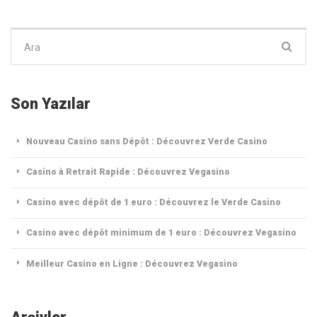
Şunu
ara:
Son Yazılar
Nouveau Casino sans Dépôt : Découvrez Verde Casino
Casino à Retrait Rapide : Découvrez Vegasino
Casino avec dépôt de 1 euro : Découvrez le Verde Casino
Casino avec dépôt minimum de 1 euro : Découvrez Vegasino
Meilleur Casino en Ligne : Découvrez Vegasino