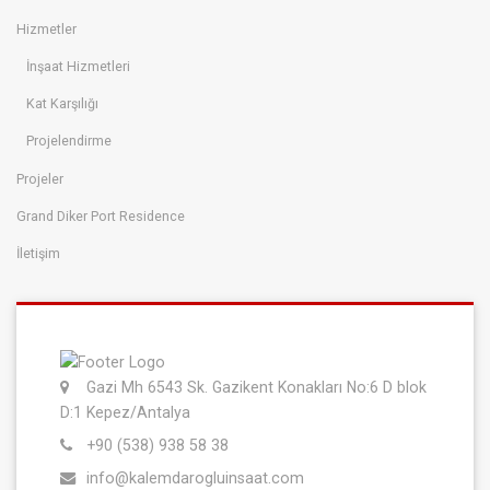
Hizmetler
İnşaat Hizmetleri
Kat Karşılığı
Projelendirme
Projeler
Grand Diker Port Residence
İletişim
Gazi Mh 6543 Sk. Gazikent Konakları No:6 D blok
D:1 Kepez/Antalya
+90 (538) 938 58 38
info@kalemdarogluinsaat.com