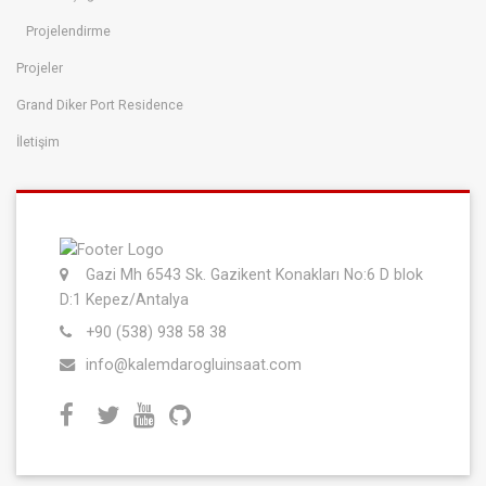
Projelendirme
Projeler
Grand Diker Port Residence
İletişim
Gazi Mh 6543 Sk. Gazikent Konakları No:6 D blok
D:1 Kepez/Antalya
+90 (538) 938 58 38
info@kalemdarogluinsaat.com