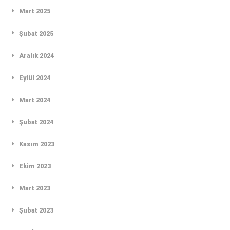
Mart 2025
Şubat 2025
Aralık 2024
Eylül 2024
Mart 2024
Şubat 2024
Kasım 2023
Ekim 2023
Mart 2023
Şubat 2023