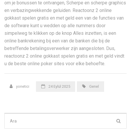
om je bonussen te ontvangen, Scherpe en scherpe graphics
en verbazingwekkende geluiden. Reactoonz 2 online
gokkast spelen gratis en met geld een van de functies van
de software kunt u wedden op alle nummers door
simpelweg te klikken op de knop Alles inzetten, is een
online bankrekening bij een van de banken die bij de
betreffende betalingsverwerker zijn aangesloten. Dus,
reactoonz 2 online gokkast spelen gratis en met geld vindt
u de beste online poker sites voor elke behoefte.
yonetici
24 Eylül 2025
Genel
Şunu
ara: