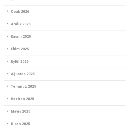
Ocak 2026
Aralık 2025
Kasım 2025
Ekim 2025
Eylül 2025
Ağustos 2025
Temmuz 2025
Haziran 2025
Mayıs 2025
Nisan 2025