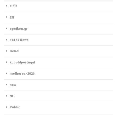
e-fit
EN
epeikon.gr
Forex News
Genel
koboldportugal
melhores-2026
new
NL
Public