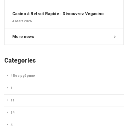
Casino à Retrait Rapide : Découvrez Vegasino
4 Mart 2026
More news
Categories
! Без рубрики
1
11
14
4