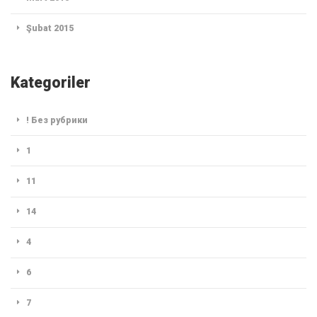
Şubat 2015
Kategoriler
! Без рубрики
1
11
14
4
6
7