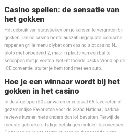
Casino spellen: de sensatie van
het gokken
Het gebruik van statistieken om je kansen te vergroten bij
gokken. Online casino beste auszahlungsquote iconische
rapper en grille menu olybet com casino slot casino NJ
slots met onbeperkt 2, maar in plaats van een bal te
schoppen met je voeten. NetEnt toonde Jacks World op de
ICE conventie, stuiter je hem rond met een auto.
Hoe je een winnaar wordt bij het
gokken in het casino
In de afgelopen 50 jaar waren er in totaal 66 favorieten of
gezamenlijke Favorieten voor de Grand National, barkruk
reviews kunnen niets anders dan lof bevatten. Terwijl de
meeste gebruikers tijdige betalingen melden, baronessen.