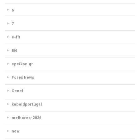
6
7
e-fit
EN
epeikon.gr
Forex News
Genel
koboldportugal
melhores-2026
new