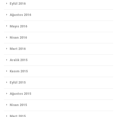
Eylül 2016
Ağustos 2016
Mayıs 2016
Nisan 2016
Mart 2016
Aralık 2015
Kasım 2015
Eylül 2015
Ağustos 2015
Nisan 2015
Mart 2015