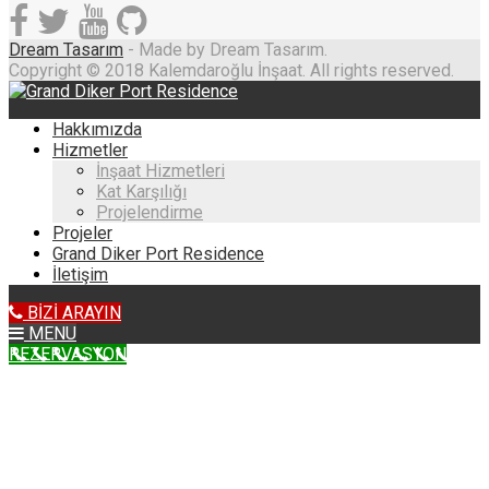
Dream Tasarım
- Made by Dream Tasarım.
Copyright © 2018 Kalemdaroğlu İnşaat. All rights reserved.
Hakkımızda
Hizmetler
İnşaat Hizmetleri
Kat Karşılığı
Projelendirme
Projeler
Grand Diker Port Residence
İletişim
BİZİ ARAYIN
MENU
REZERVASYON