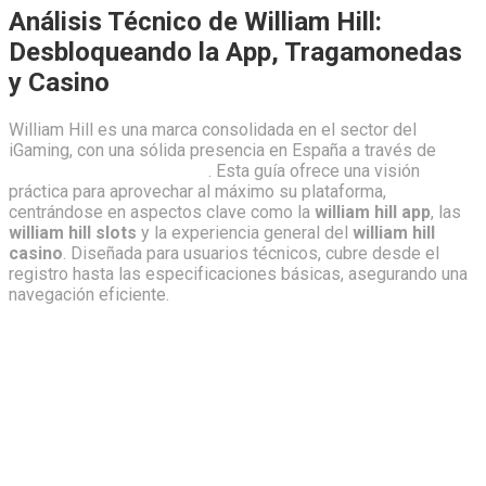
Análisis Técnico de William Hill:
Desbloqueando la App, Tragamonedas
y Casino
William Hill es una marca consolidada en el sector del
iGaming, con una sólida presencia en España a través de
https://williamhill-es.com/
. Esta guía ofrece una visión
práctica para aprovechar al máximo su plataforma,
centrándose en aspectos clave como la
william hill app
, las
william hill slots
y la experiencia general del
william hill
casino
. Diseñada para usuarios técnicos, cubre desde el
registro hasta las especificaciones básicas, asegurando una
navegación eficiente.