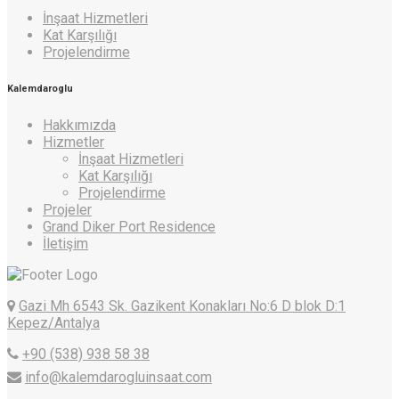
İnşaat Hizmetleri
Kat Karşılığı
Projelendirme
Kalemdaroglu
Hakkımızda
Hizmetler
İnşaat Hizmetleri
Kat Karşılığı
Projelendirme
Projeler
Grand Diker Port Residence
İletişim
Gazi Mh 6543 Sk. Gazikent Konakları No:6 D blok D:1
Kepez/Antalya
+90 (538) 938 58 38
info@kalemdarogluinsaat.com