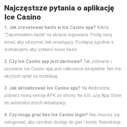
Najczęstsze pytania o aplikację
Ice Casino
1. Jak zresetować hasło w Ice Casino app?
Kliknij
“Zapomniałem hasła” na ekranie logowania. Podaj swój
email, aby otrzymać link resetujący. Postępuj zgodnie z
instrukcjami, aby ustawić nowe hasło.
2. Czy Ice Casino app jest darmowa?
Tak, pobranie i
używanie Ice Casino app jest całkowicie bezpłatne. Nie ma
ukrytych opłat za instalację.
3. Jak aktualizować Ice Casino app?
Na Androidzie,
pobierz nową wersję APK ze strony. Na iOS, użyj App Store
do automatycznych aktualizacji.
4. Czy mogę grać bez Ice Casino login?
Nie, musisz się
zalogować, aby uzyskać dostęp do gier i konta. Rejestracja