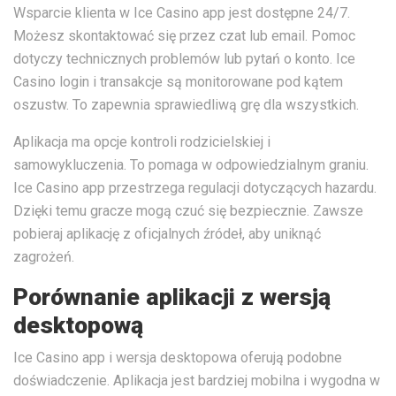
Wsparcie klienta w Ice Casino app jest dostępne 24/7.
Możesz skontaktować się przez czat lub email. Pomoc
dotyczy technicznych problemów lub pytań o konto. Ice
Casino login i transakcje są monitorowane pod kątem
oszustw. To zapewnia sprawiedliwą grę dla wszystkich.
Aplikacja ma opcje kontroli rodzicielskiej i
samowykluczenia. To pomaga w odpowiedzialnym graniu.
Ice Casino app przestrzega regulacji dotyczących hazardu.
Dzięki temu gracze mogą czuć się bezpiecznie. Zawsze
pobieraj aplikację z oficjalnych źródeł, aby uniknąć
zagrożeń.
Porównanie aplikacji z wersją
desktopową
Ice Casino app i wersja desktopowa oferują podobne
doświadczenie. Aplikacja jest bardziej mobilna i wygodna w