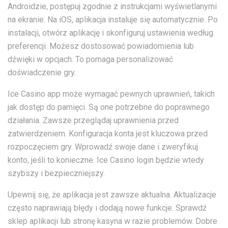
Androidzie, postępuj zgodnie z instrukcjami wyświetlanymi
na ekranie. Na iOS, aplikacja instaluje się automatycznie. Po
instalacji, otwórz aplikację i skonfiguruj ustawienia według
preferencji. Możesz dostosować powiadomienia lub
dźwięki w opcjach. To pomaga personalizować
doświadczenie gry.
Ice Casino app może wymagać pewnych uprawnień, takich
jak dostęp do pamięci. Są one potrzebne do poprawnego
działania. Zawsze przeglądaj uprawnienia przed
zatwierdzeniem. Konfiguracja konta jest kluczowa przed
rozpoczęciem gry. Wprowadź swoje dane i zweryfikuj
konto, jeśli to konieczne. Ice Casino login będzie wtedy
szybszy i bezpieczniejszy.
Upewnij się, że aplikacja jest zawsze aktualna. Aktualizacje
często naprawiają błędy i dodają nowe funkcje. Sprawdź
sklep aplikacji lub stronę kasyna w razie problemów. Dobre