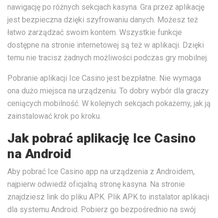
nawigację po różnych sekcjach kasyna. Gra przez aplikację
jest bezpieczna dzięki szyfrowaniu danych. Możesz też
łatwo zarządzać swoim kontem. Wszystkie funkcje
dostępne na stronie internetowej są też w aplikacji. Dzięki
temu nie tracisz żadnych możliwości podczas gry mobilnej.
Pobranie aplikacji Ice Casino jest bezpłatne. Nie wymaga
ona dużo miejsca na urządzeniu. To dobry wybór dla graczy
ceniących mobilność. W kolejnych sekcjach pokażemy, jak ją
zainstalować krok po kroku.
Jak pobrać aplikację Ice Casino
na Android
Aby pobrać Ice Casino app na urządzenia z Androidem,
najpierw odwiedź oficjalną stronę kasyna. Na stronie
znajdziesz link do pliku APK. Plik APK to instalator aplikacji
dla systemu Android. Pobierz go bezpośrednio na swój