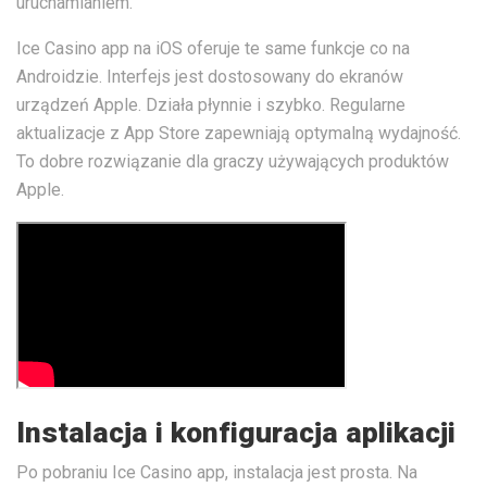
uruchamianiem.
Ice Casino app na iOS oferuje te same funkcje co na
Androidzie. Interfejs jest dostosowany do ekranów
urządzeń Apple. Działa płynnie i szybko. Regularne
aktualizacje z App Store zapewniają optymalną wydajność.
To dobre rozwiązanie dla graczy używających produktów
Apple.
Instalacja i konfiguracja aplikacji
Po pobraniu Ice Casino app, instalacja jest prosta. Na