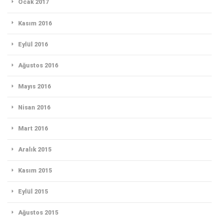
Ocak 2017
Kasım 2016
Eylül 2016
Ağustos 2016
Mayıs 2016
Nisan 2016
Mart 2016
Aralık 2015
Kasım 2015
Eylül 2015
Ağustos 2015