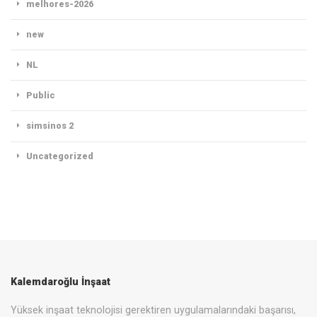
melhores-2026
new
NL
Public
simsinos 2
Uncategorized
Kalemdaroğlu İnşaat
Yüksek inşaat teknolojisi gerektiren uygulamalarındaki başarısı,