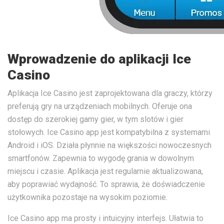
Wprowadzenie do aplikacji Ice
Casino
Aplikacja Ice Casino jest zaprojektowana dla graczy, którzy
preferują gry na urządzeniach mobilnych. Oferuje ona
dostęp do szerokiej gamy gier, w tym slotów i gier
stołowych. Ice Casino app jest kompatybilna z systemami
Android i iOS. Działa płynnie na większości nowoczesnych
smartfonów. Zapewnia to wygodę grania w dowolnym
miejscu i czasie. Aplikacja jest regularnie aktualizowana,
aby poprawiać wydajność. To sprawia, że doświadczenie
użytkownika pozostaje na wysokim poziomie.
Ice Casino app ma prosty i intuicyjny interfejs. Ułatwia to