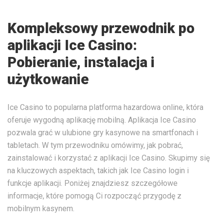
Kompleksowy przewodnik po
aplikacji Ice Casino:
Pobieranie, instalacja i
użytkowanie
Ice Casino to popularna platforma hazardowa online, która
oferuje wygodną aplikację mobilną. Aplikacja Ice Casino
pozwala grać w ulubione gry kasynowe na smartfonach i
tabletach. W tym przewodniku omówimy, jak pobrać,
zainstalować i korzystać z aplikacji Ice Casino. Skupimy się
na kluczowych aspektach, takich jak Ice Casino login i
funkcje aplikacji. Poniżej znajdziesz szczegółowe
informacje, które pomogą Ci rozpocząć przygodę z
mobilnym kasynem.