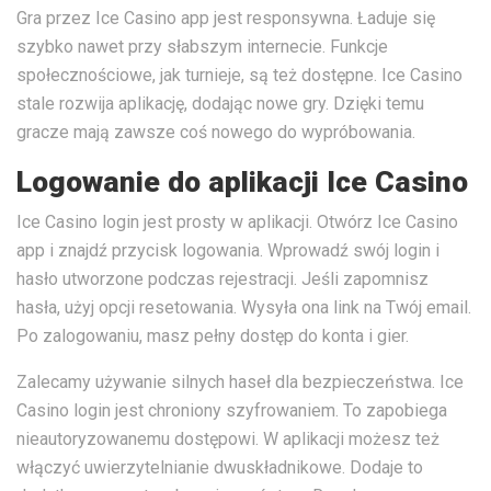
Gra przez Ice Casino app jest responsywna. Ładuje się
szybko nawet przy słabszym internecie. Funkcje
społecznościowe, jak turnieje, są też dostępne. Ice Casino
stale rozwija aplikację, dodając nowe gry. Dzięki temu
gracze mają zawsze coś nowego do wypróbowania.
Logowanie do aplikacji Ice Casino
Ice Casino login jest prosty w aplikacji. Otwórz Ice Casino
app i znajdź przycisk logowania. Wprowadź swój login i
hasło utworzone podczas rejestracji. Jeśli zapomnisz
hasła, użyj opcji resetowania. Wysyła ona link na Twój email.
Po zalogowaniu, masz pełny dostęp do konta i gier.
Zalecamy używanie silnych haseł dla bezpieczeństwa. Ice
Casino login jest chroniony szyfrowaniem. To zapobiega
nieautoryzowanemu dostępowi. W aplikacji możesz też
włączyć uwierzytelnianie dwuskładnikowe. Dodaje to