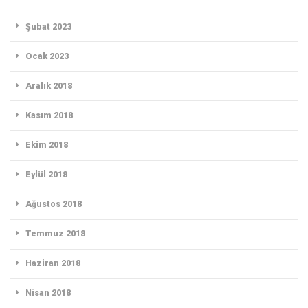
Şubat 2023
Ocak 2023
Aralık 2018
Kasım 2018
Ekim 2018
Eylül 2018
Ağustos 2018
Temmuz 2018
Haziran 2018
Nisan 2018