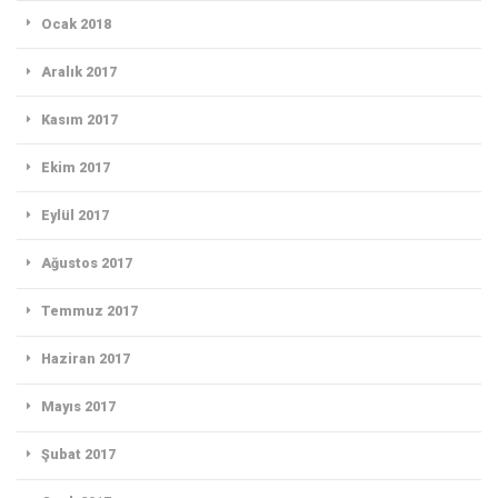
Ocak 2018
Aralık 2017
Kasım 2017
Ekim 2017
Eylül 2017
Ağustos 2017
Temmuz 2017
Haziran 2017
Mayıs 2017
Şubat 2017