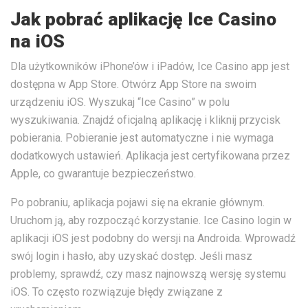
Jak pobrać aplikację Ice Casino
na iOS
Dla użytkowników iPhone’ów i iPadów, Ice Casino app jest
dostępna w App Store. Otwórz App Store na swoim
urządzeniu iOS. Wyszukaj “Ice Casino” w polu
wyszukiwania. Znajdź oficjalną aplikację i kliknij przycisk
pobierania. Pobieranie jest automatyczne i nie wymaga
dodatkowych ustawień. Aplikacja jest certyfikowana przez
Apple, co gwarantuje bezpieczeństwo.
Po pobraniu, aplikacja pojawi się na ekranie głównym.
Uruchom ją, aby rozpocząć korzystanie. Ice Casino login w
aplikacji iOS jest podobny do wersji na Androida. Wprowadź
swój login i hasło, aby uzyskać dostęp. Jeśli masz
problemy, sprawdź, czy masz najnowszą wersję systemu
iOS. To często rozwiązuje błędy związane z