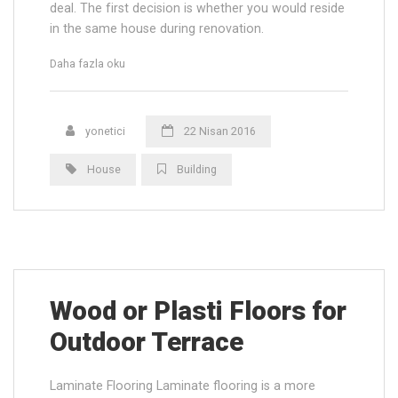
deal. The first decision is whether you would reside
in the same house during renovation.
“From
Daha fazla oku
Sketch
to
Building:
yonetici
22 Nisan 2016
How
I
built
House
Building
my
house
in
100
days”
Wood or Plasti Floors for
Outdoor Terrace
Laminate Flooring Laminate flooring is a more