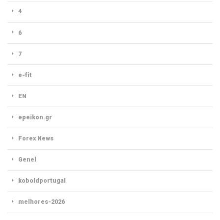
4
6
7
e-fit
EN
epeikon.gr
Forex News
Genel
koboldportugal
melhores-2026