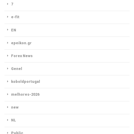
7
e-fit
EN
epeikon.gr
Forex News
Genel
koboldportugal
melhores-2026
new
NL
Public