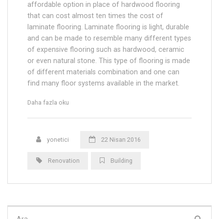
affordable option in place of hardwood flooring
that can cost almost ten times the cost of
laminate flooring. Laminate flooring is light, durable
and can be made to resemble many different types
of expensive flooring such as hardwood, ceramic
or even natural stone. This type of flooring is made
of different materials combination and one can
find many floor systems available in the market.
“Wood
Daha fazla oku
or
Plasti
Floors
yonetici
22 Nisan 2016
for
Outdoor
Terrace”
Renovation
Building
Şunu