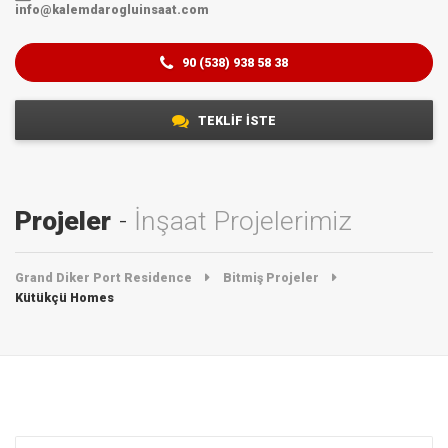
info@kalemdarogluinsaat.com
90 (538) 938 58 38
TEKLİF İSTE
Projeler
İnşaat Projelerimiz
Grand Diker Port Residence
Bitmiş Projeler
Kütükçü Homes