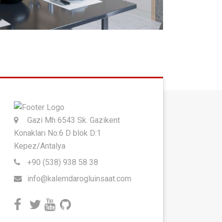
Gazi Mh 6543 Sk. Gazikent
Konakları No:6 D blok D:1
Kepez/Antalya
+90 (538) 938 58 38
info@kalemdarogluinsaat.com