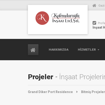
Gazi
Prof
İnşaat 
HAKKIMIZDA
HIZMETLER
Projeler
İnşaat Projeler
Grand Diker Port Residence
Bitmiş Projeler