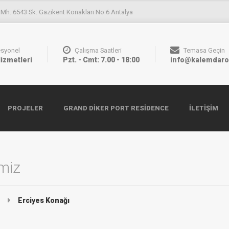
 Mh. 6543 Sk. Gazikent Konakları No:6 Antalya
esyonel
Çalışma Saatleri
Temasa Geçin
Hizmetleri
Pzt. - Cmt: 7.00 - 18:00
info@kalemdaro
PROJELER
GRAND DIKER PORT RESIDENCE
İLETIŞIM
imiz
Erciyes Konağı