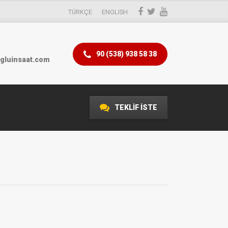
TÜRKÇE
ENGLISH
90 (538) 938 58 38
gluinsaat.com
TEKLİF İSTE